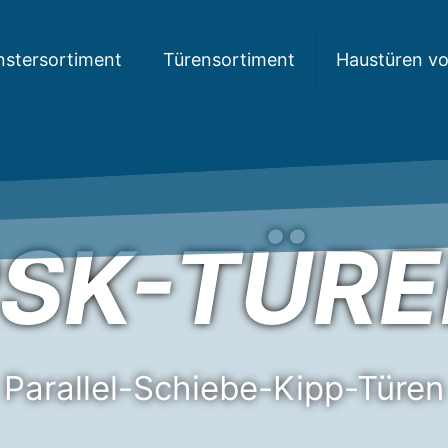
nstersortiment
Türensortiment
Haustüren v
SK-TÜR
Parallel-Schiebe-Kipp-Türen