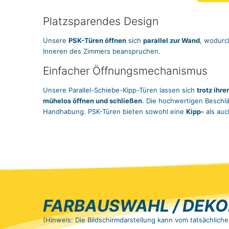
Platzsparendes Design
Unsere
PSK-Türen öffnen
sich
parallel zur Wand
, wodurch
Inneren des Zimmers beanspruchen.
Einfacher Öffnungsmechanismus
Unsere Parallel-Schiebe-Kipp-Türen lassen sich
trotz ihr
mühelos öffnen und schließen
. Die hochwertigen Beschl
Handhabung. PSK-Türen bieten sowohl eine
Kipp-
als auc
FARBAUSWAHL / DEKO
(Hinweis: Die Bildschirmdarstellung kann vom tatsächlich