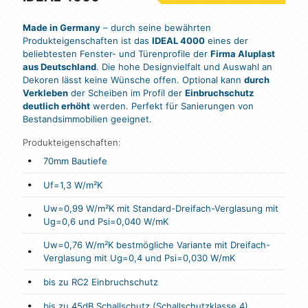
Made in Germany
– durch seine bewährten
Produkteigenschaften ist das
IDEAL 4000
eines der
beliebtesten Fenster- und Türenprofile der
Firma Aluplast
aus Deutschland
. Die hohe Designvielfalt und Auswahl an
Dekoren lässt keine Wünsche offen. Optional kann
durch
Verkleben
der Scheiben im Profil der
Einbruchschutz
deutlich erhöht
werden. Perfekt für Sanierungen von
Bestandsimmobilien geeignet.
Produkteigenschaften:
70mm Bautiefe
Uf=1,3 W/m²K
Uw=0,99 W/m²K mit Standard-Dreifach-Verglasung mit
Ug=0,6 und Psi=0,040 W/mK
Uw=0,76 W/m²K bestmögliche Variante mit Dreifach-
Verglasung mit Ug=0,4 und Psi=0,030 W/mK
bis zu RC2 Einbruchschutz
bis zu 45dB Schallschutz (Schallschutzklasse 4)