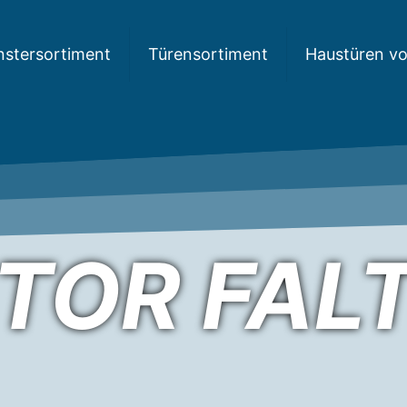
nstersortiment
Türensortiment
Haustüren v
TOR FAL